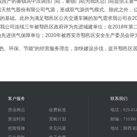
底建成投产的秦镇高中压调压门站，秦镇门站为我区总门站提供主
西省天然气股份有限公司气源，形成双气源供气模式。除此之外，
基础。此外为满足鄠邑区公共交通车辆的加气需求我公司在201
我公司连续三年被鄠邑区政府评为先进城建单位；在2018年第
为先进供气保障单位；2020年被西安市鄠邑区安全生产委员会
色、环保、节能”的经营服务理念，加快建设步伐，提升鄠邑区
客户服务
联系我们
营业网点
收费标准
电话：029-814
营业时间
安检计划
邮编：710300
抢险报修
常见问题
地址：陕西省