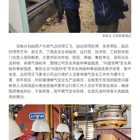
安检点·天悦凯莱酒店
安检分别由西户天然气总经理王飞、副总经理彭博、朱军带队，副总
经理李艺华、郝文亮、丁茜及安全风险部、运行部、技术部、工程部等部
门负责人陪同检查。主要对区内学校、医院、商铺、餐饮单位、居民社区
及村镇、各燃气场站等，围绕公司安全风险和事故隐患、“问题管网”安全风
险和事故隐患、餐饮企业“问题环境”等安全风险和事故隐患展开排查，集中
攻坚。总经理王飞要求公司运行维护人员要将燃气安全工作作为重中之
重、抓牢抓实，时刻紧绷燃气安全生产这根弦，在检查中发现的隐患问题
检查人员现场提出整改措施并要求运行部工作人员在节前督促落实，确保
隐患整改到位，不留死角，筑牢燃气安全防线，全面完成对排查出风险隐
患的整治。